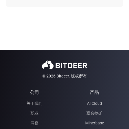
© 2026 Bitdeer. 版权所有
公司
产品
关于我们
AI Cloud
职业
联合挖矿
洞察
Minerbase