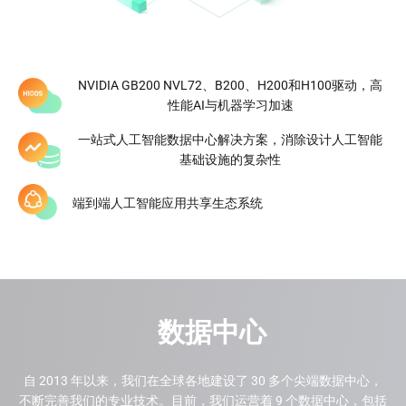
(至2026)
(至2026)
NVIDIA GB200 NVL72、B200、H200和H100驱动，高
了解更多
性能AI与机器学习加速
一站式人工智能数据中心解决方案，消除设计人工智能
基础设施的复杂性
端到端人工智能应用共享生态系统
数据中心
自 2013 年以来，我们在全球各地建设了 30 多个尖端数据中心，
不断完善我们的专业技术。目前，我们运营着 9 个数据中心，包括