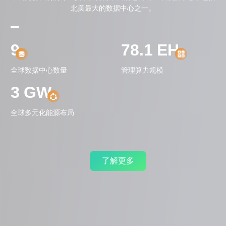
北美最大的数据中心之一。
9
78.1
EH
全球数据中心数量
管理算力规模
3
GW
全球多元化能源布局
了解更多