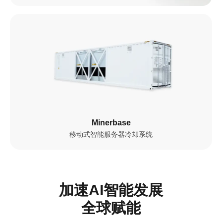
Minerbase
移动式智能服务器冷却系统
加速AI智能发展
全球赋能