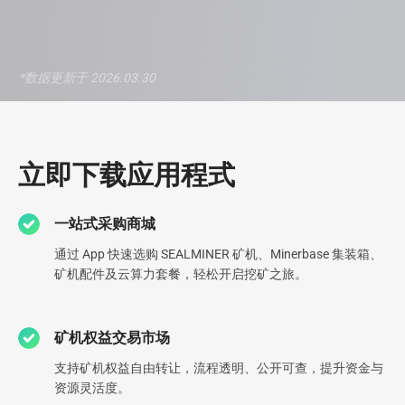
*数据更新于 2026.03.30
AI

立即下载应用程式
基础设施
一站式采购商城
自2023年以来，我们已在东南亚布局全球AI基础设施，并计划于
通过 App 快速选购 SEALMINER 矿机、Minerbase 集装箱、
2026年前积极拓展至美国和挪威。依托数千颗NVIDIA GPU（包括
矿机配件及云算力套餐，轻松开启挖矿之旅。
GB200 NVL72、B200，以及即将上线的GB300 NVL72和
B300），我们的全栈整合AI云为先进的AI与机器学习工作负载提
供安全、可扩展且高能效的算力支持，实现全球范围内的模型训练
无缝衔接、高效部署与智能扩展。
矿机权益交易市场
支持矿机权益自由转让，流程透明、公开可查，提升资金与
资源灵活度。