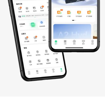
自 2013 年以来，我们在全球各地建设了 30 多个尖端数据中心，
不断完善我们的专业技术。目前，我们运营着 9 个数据中心，包括
北美最大的数据中心之一。
0
78.1
EH
全球数据中心数量
管理算力规模
0
GW
全球多元化能源布局
了解更多