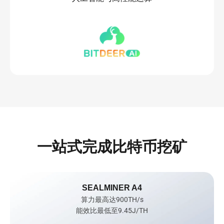
一站式完成比特币挖矿
SEALMINER A4
算力最高达900TH/s

能效比最低至9.45J/TH