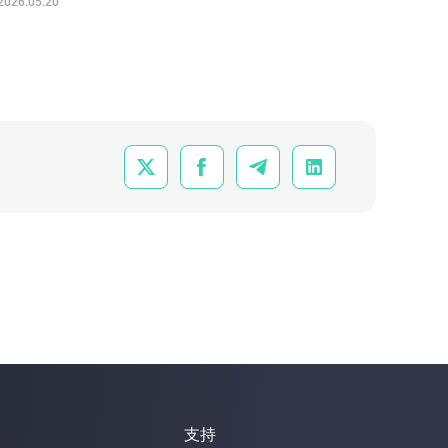
2026.05.20
组合，降低收益波动、提高长期经营稳定性。




支持