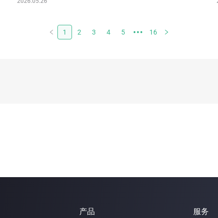
2026.05.26
1
2
3
4
5
•••
16
产品
服务