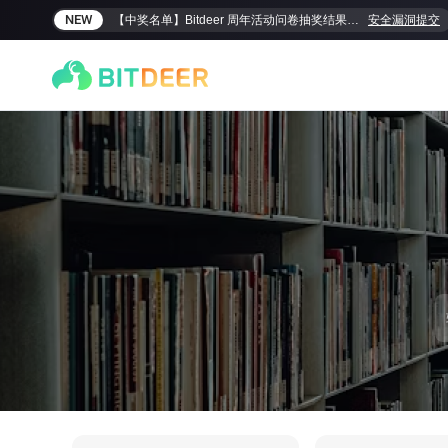
NEW
【中奖名单】Bitdeer 周年活动问卷抽奖结果揭晓！
安全漏洞提交
SEALMINER A4 Ultra Hydro
SEALMINER A3 Pro Hyd
886T
9.45J/T
660T
12.5J/T
|
|
敬请期待
$
9,900
(
$15/T
)

$
9,478
(
$14.36/T
)