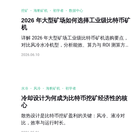
挖矿
海豹矿机
初学者
数据中心
2026 年大型矿场如何选择工业级比特币矿
机
详解 2026 年大型矿场工业级比特币矿机选购要点，
对比风冷水冷机型，分析能效、算力与 ROI 测算方
法。
2026.06.10
水冷
风冷
海豹矿机
初学者
冷却设计为何成为比特币挖矿经济性的核
心
散热设计是比特币挖矿盈利的关键：风冷、液冷对
比，效率与运行时长。