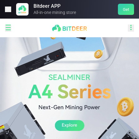
Bitdeer APP

Get
All-in-one mining store

