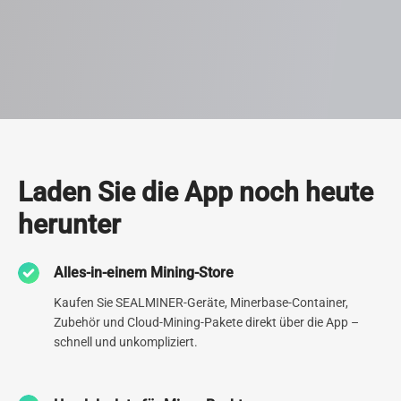
Rechenzentrum
Laden Sie die App noch heute
herunter
Seit 2013 haben wir unser Know-how durch den Bau von mehr als
30 hochmodernen Rechenzentren rund um den Globus
unablässig weiterentwickelt. Derzeit betreiben wir 9
Alles-in-einem Mining-Store
Rechenzentren, darunter eines der größten Nordamerikas, und
unser unermüdlicher Einsatz für eine erstklassige Infrastruktur ist
Kaufen Sie SEALMINER-Geräte, Minerbase-Container,
unübertroffen.
Zubehör und Cloud-Mining-Pakete direkt über die App –
schnell und unkompliziert.
0
78.1
EH