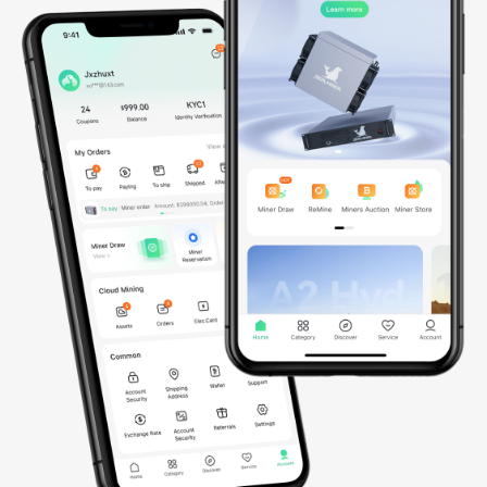
Seit 2023 bauen wir eine globale KI-Infrastruktur in Südostasien
auf und planen bis 2026 eine aktive Expansion in die USA und
nach Norwegen. Unsere vollständig integrierte KI-Cloud, betrieben
von Tausenden NVIDIA-GPUs – darunter GB200 NVL72, B200
und bald GB300 NVL72 sowie B300 – bietet sichere, skalierbare
und energieeffiziente Rechenleistung für anspruchsvolle KI- und
ML-Workloads. Sie ermöglicht nahtloses Modelltraining, effiziente
Bereitstellung und intelligente Skalierung weltweit.
0
GPUs
0
MW
Bereitgestellte NVIDIA-GPUs

Gesamtkapazität

(bis 2026)
(bis 2026)