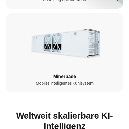
und bald GB300 NVL72 sowie B300 – bietet sichere, skalierbare
und energieeffiziente Rechenleistung für anspruchsvolle KI- und
ML-Workloads. Sie ermöglicht nahtloses Modelltraining, effiziente
Bereitstellung und intelligente Skalierung weltweit.
0
GPUs
0
MW
Bereitgestellte NVIDIA-GPUs

Gesamtkapazität

(bis 2026)
(bis 2026)
Minerbase
Mobiles intelligentes Kühlsystem
Mehr erfahren
Weltweit skalierbare KI-
Intelligenz