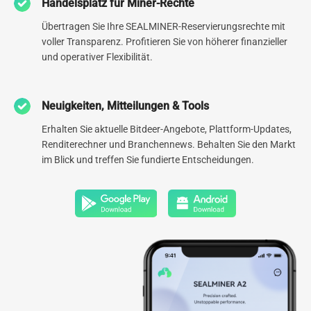
Handelsplatz für Miner-Rechte
Rechenzentren weltweit
Verwaltete Hash Rate
Übertragen Sie Ihre SEALMINER-Reservierungsrechte mit
voller Transparenz. Profitieren Sie von höherer finanzieller
0
GW
und operativer Flexibilität.
Global diversifiziertes
Energieportfolio
Neuigkeiten, Mitteilungen & Tools
Erhalten Sie aktuelle Bitdeer-Angebote, Plattform-Updates,
Renditerechner und Branchennews. Behalten Sie den Markt
im Blick und treffen Sie fundierte Entscheidungen.
Mehr erfahren
*Daten aktualisiert in 30.03.2026
KI-Infrastruktur