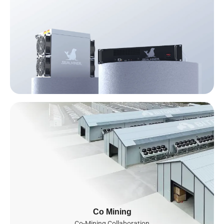
KI-Infrastruktur
Seit 2023 bauen wir eine globale KI-Infrastruktur in Südostasien
auf und planen bis 2026 eine aktive Expansion in die USA und
Co Mining
nach Norwegen. Unsere vollständig integrierte KI-Cloud, betrieben
von Tausenden NVIDIA-GPUs – darunter GB200 NVL72, B200
Co-Mining Collaboration