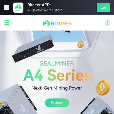
Bitdeer APP

Get
All-in-one mining store

