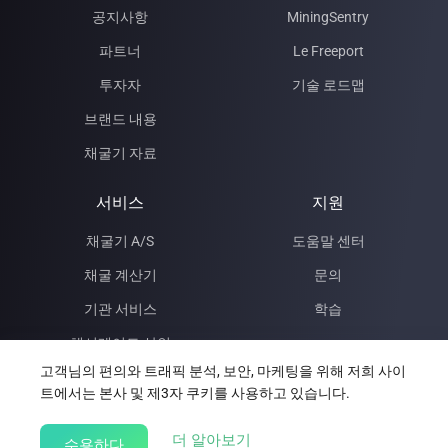
공지사항
MiningSentry
파트너
Le Freeport
투자자
기술 로드맵
브랜드 내용
채굴기 자료
서비스
지원
채굴기 A/S
도움말 센터
채굴 계산기
문의
기관 서비스
학습
해시레이트 상인
고객님의 편의와 트래픽 분석, 보안, 마케팅을 위해 저희 사이
데이터센터
트에서는 본사 및 제3자 쿠키를 사용하고 있습니다.
Mining Insights
about our Cookie Policy
더 알아보기
수용하다
글로벌 마이닝 팜