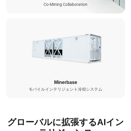
GB300 NVL72およびB300を含む数千台のNVIDIA GPUによって
Co-Mining Collaboration
駆動される当社の統合AIクラウドは、安全性・拡張性・省エネル
ギー性を兼ね備え、AIおよび機械学習の高度なワークロード向け
に最適化されています。これにより、シームレスなモデル学習、
効率的な展開、そしてグローバル規模でのインテリジェントなス
ケーリングを実現します。
0
GPUs
0
MW
NVIDIA GPU 配備数

総電力容量

(2026年時点)
(2026年時点)
Minerbase
モバイルインテリジェント冷却システム
もっと詳しく知る
グローバルに拡張するAIイン