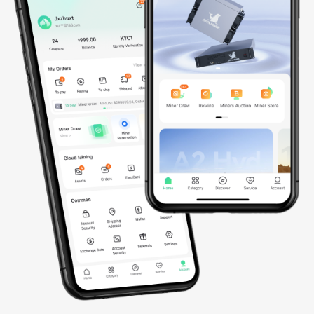
AIインフラストラクチャー
2023年以降、私たちは東南アジアにまたがるグローバルAIイン
フラを構築しており、2026年までに米国とノルウェーへ積極的
に拡大する予定です。GB200 NVL72、B200、さらに今後の
GB300 NVL72およびB300を含む数千台のNVIDIA GPUによって
駆動される当社の統合AIクラウドは、安全性・拡張性・省エネル
ギー性を兼ね備え、AIおよび機械学習の高度なワークロード向け
に最適化されています。これにより、シームレスなモデル学習、
効率的な展開、そしてグローバル規模でのインテリジェントなス
ケーリングを実現します。
0
GPUs
0
MW
NVIDIA GPU 配備数

総電力容量

(2026年時点)
(2026年時点)