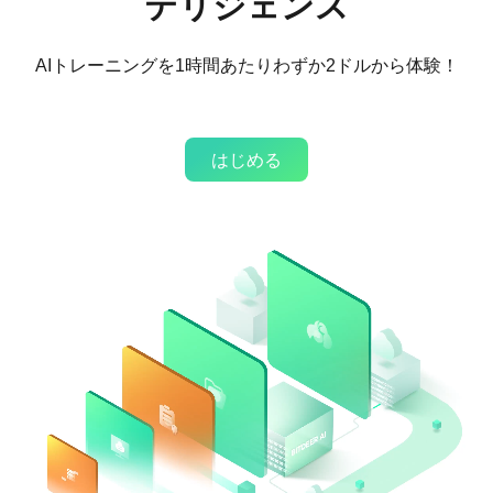
テリジェンス
AIトレーニングを1時間あたりわずか2ドルから体験！
データセンター
はじめる
2013年以来、世界中に30以上の最先端データセンターを構築
し、専門性を高めてきました。現在、北米最大級のデータセンタ
ーを含む9つのデータセンターを運営しており、業界内でも最高
水準のインフラを構築しています。
0
0.0
EH
世界のデータセンター数
管理ハッシュレート
0
GW