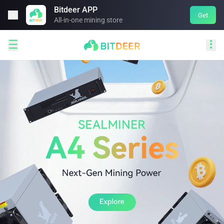
Bitdeer APP

Get
All-in-one mining store

