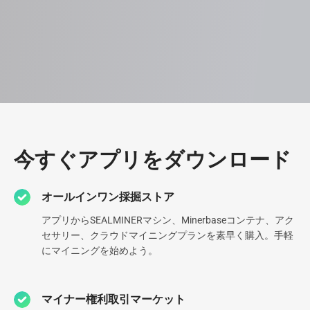
データセンター
今すぐアプリをダウンロード
2013年以来、世界中に30以上の最先端データセンターを構築
オールインワン採掘ストア
し、専門性を高めてきました。現在、北米最大級のデータセンタ
ーを含む9つのデータセンターを運営しており、業界内でも最高
アプリからSEALMINERマシン、Minerbaseコンテナ、アク
水準のインフラを構築しています。
セサリー、クラウドマイニングプランを素早く購入。手軽
にマイニングを始めよう。
0
78.1
EH
マイナー権利取引マーケット