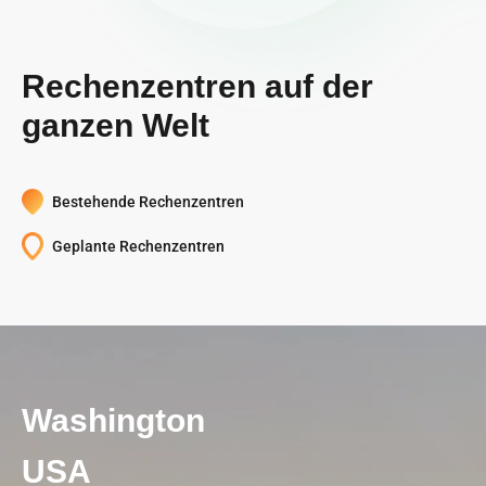
Rechenzentren auf der
ganzen Welt
Bestehende Rechenzentren
Geplante Rechenzentren
Washington
Texas
Tennessee
Molde
Tydal
Gedu
Jigmeling
Südostasien
USA
USA
USA
Norway
Norway
Bhutan
Bhutan
Das Bitdeer AI-Rechenzentrum in Südostasien, einschließlich