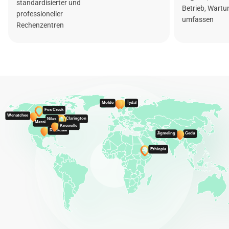
standardisierter und
Betrieb, Wart
professioneller
umfassen
Rechenzentren
Tydal
Molde
Fox Creek
Wenatchee
Clarington
Niles
Massillon
Knoxville
Rockdale
Gedu
Jigmeling
Ethiopia