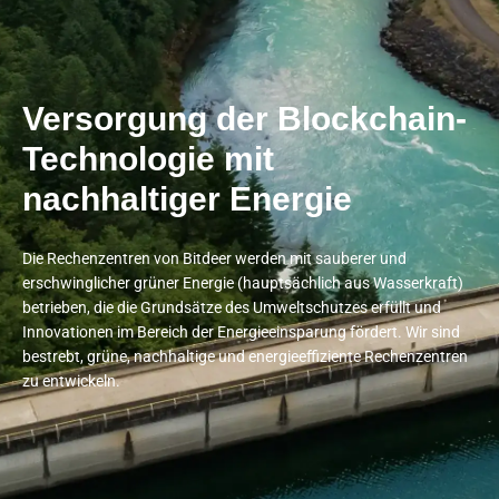
Versorgung der Blockchain-
Technologie mit
nachhaltiger Energie
Die Rechenzentren von Bitdeer werden mit sauberer und
erschwinglicher grüner Energie (hauptsächlich aus Wasserkraft)
betrieben, die die Grundsätze des Umweltschutzes erfüllt und
Innovationen im Bereich der Energieeinsparung fördert. Wir sind
bestrebt, grüne, nachhaltige und energieeffiziente Rechenzentren
zu entwickeln.