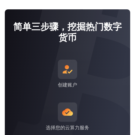
•位于美国的挖矿设备之一为100%零排碳，採用水力发电*。
•位于美国的其余两座挖矿设备分別混用40%与60%可再生能
源，包括风力、太阳能、核能和水力发电*，且比例不断攀
简单三步骤，挖掘热门数字
升*。
货币
*资讯准确度截至2022年12月31日。
创建账户
选择您的云算力服务