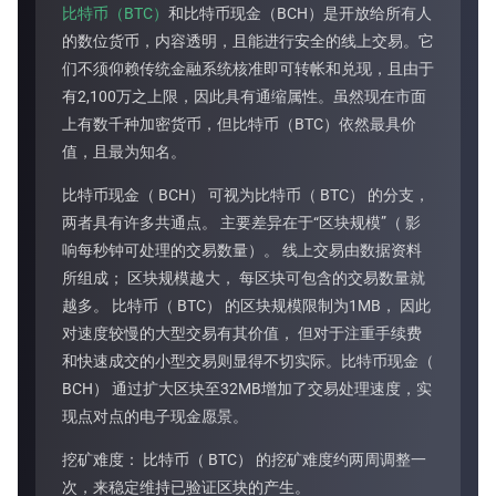
比特币（BTC）
和比特币现金（BCH）是开放给所有人
的数位货币，内容透明，且能进行安全的线上交易。它
们不须仰赖传统金融系统核准即可转帐和兑现，且由于
有2,100万之上限，因此具有通缩属性。虽然现在市面
上有数千种加密货币，但比特币（BTC）依然最具价
值，且最为知名。
比特币现金（ BCH） 可视为比特币（ BTC） 的分支，
两者具有许多共通点。 主要差异在于“区块规模”（ 影
响每秒钟可处理的交易数量）。 线上交易由数据资料
所组成； 区块规模越大， 每区块可包含的交易数量就
越多。 比特币（ BTC） 的区块规模限制为1MB， 因此
对速度较慢的大型交易有其价值， 但对于注重手续费
和快速成交的小型交易则显得不切实际。比特币现金（
BCH） 通过扩大区块至32MB增加了交易处理速度，实
现点对点的电子现金愿景。
挖矿难度： 比特币（ BTC） 的挖矿难度约两周调整一
次，来稳定维持已验证区块的产生。