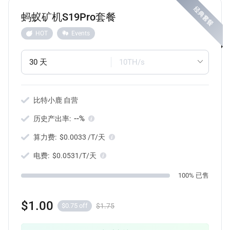
蚂蚁矿机S19Pro套餐
HOT
Events
30 天
10TH/s
比特小鹿 自营
--%
历史产出率:
算力费:
$0.0033 /T/天
电费:
$0.0531/T/天
100% 已售
$1.00
$1.75
$0.75 off