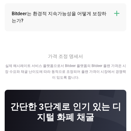
그러나 당사가 제공하는 정적 계산을 통해 잠정 수익을 계산
할 수 있다.
Bitdeer는 환경적 지속가능성을 어떻게 보장하

는가?
정적 계산 방식은 플랜의 채굴 수익 및 데이터를 추정할 때 미
Bitdeer Group은 탄소 없는 에너지원으로의 전환에서 채굴
래의 암호화폐 가격, 네트워크의 난이도, 블록 보상이 정적이
산업을 선도하고 있다. 이를 통해 당사는 기후 변화에 대처하
고 변경되지 않는다고 가정한다.
는 데 적극적인 역할을 하고 고객에게 점점 더 경제적인 채굴
Bitdeer는 미래 수익에 대해 어떠한 약속도 하지 않습니다. 상
방법을 제공할 수 있다. 당사는 지속가능성을 당사의 모든 업
가격 조정 명세서
기한 미래 수익은 추정치 및 가정치입니다. 실제 수입은
무에 반영하는 데 열정을 가지고 있으며, 다음과 같은 자랑스
Bitdeer의 제어를 벗어난 여러 요인의 영향을 받습니다.
실제 해시레이트 서비스 플랫폼으로서 Bitdeer 플랫폼의 Bitdeer 플랜 가격은 시
러운 성과를 이뤘다.
장 수요와 채굴 난이도에 따라 동적으로 조정되어 플랜 가격이 시장에서 경쟁력
이 있도록 합니다.
•노르웨이에 위치한 2개의 채굴 시설은 탄소 배출량 제로이
며 수력 에너지*를 활용한다.
•미국 내 채굴 시설 중 한 곳은 탄소 배출량 제로이며 수력 에
간단한 3단계로 인기 있는 디
너지*로 운영된다.
지털 화폐 채굴
•미국 내 또 다른 채굴 시설 두 곳은 풍력, 태양광, 원자력, 수
력 에너지*로 구성된 재생에너지 믹스를 각각 38% 및 62% 활
용하고 있으며 그 수치는 증가하고 있다.*