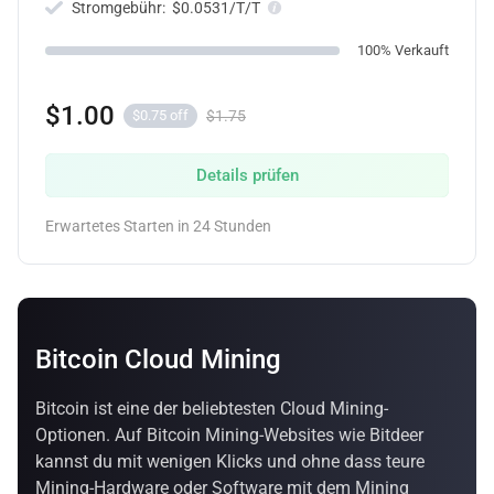
Stromgebühr:
$0.0531/T/T
100% Verkauft
$1.00
$1.75
$0.75 off
Details prüfen
Erwartetes Starten in 24 Stunden
Bitcoin Cloud Mining
Bitcoin ist eine der beliebtesten Cloud Mining-
Optionen. Auf Bitcoin Mining-Websites wie Bitdeer
kannst du mit wenigen Klicks und ohne dass teure
Mining-Hardware oder Software mit dem Mining