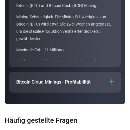
Bitcoin (BTC) und Bitcoin Cash (BCH) Mining:
Mining-Schwierigkeit: Die Mining-Schwierigkeit von
Bitcoin (BTC) wird etwa alle zwei Wochen angepasst,
um die stabile Produktion verifizierter Blöcke zu
gewährleisten.
Maximale Zahl: 21 Millionen
Belohnung pro Block: 3.125 BTC, halbiert sich
ungefähr alle vier Jahre
Mining-Algorithmus: SHA-256
Bitcoin Cloud Minings - Profitabilität

Die Profitabilität des Bitcoin-Cloud-Minings
hängt von
verschiedenen Faktoren ab, zum Beispiel von der
Laufzeit des Plans und der Hashrate-Gebühr. Die
Profitabilität eines Bitcoin Cloud Mining-Plans lässt
Häufig gestellte Fragen
sich mit unseren
Cloud Mining-Rechner
abschätzen.