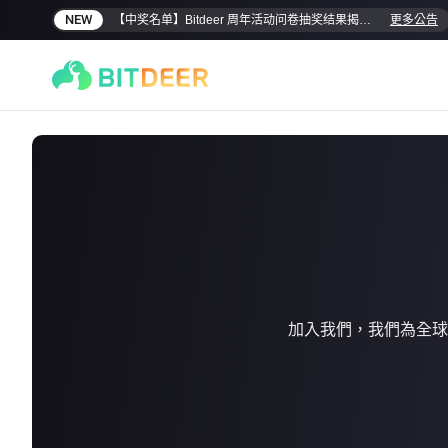
NEW
【中奖名单】Bitdeer 周年活动问卷抽奖结果揭晓！
更多公告
SEALMINER A4 Ultra Hydro
SEALMINER A3 Pro Hyd
加入我們，我們為全球
886T
9.45J/T
660T
12.5J/T
|
|
$0.00
$9900.00
($15/T)
看詳情
立即購買