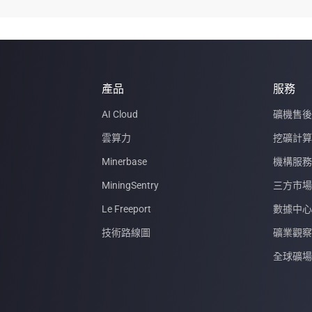
產品
服務
AI Cloud
礦機售後
雲算力
挖礦計算
Minerbase
機構服務
MiningSentry
三方市場
Le Freeport
數據中心
技術路線圖
礦業觀察
全球礦場