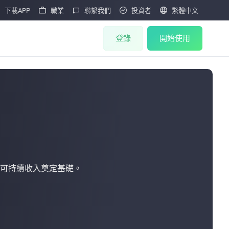





下載APP
職業
聯繫我們
投資者
繁體中文
登錄
開始使用
礦機商城
礦機抽籤
HOT
礦機拍賣
HOT
礦機售後
可持續收入奠定基礎。
M
雲算力
大宗訂購