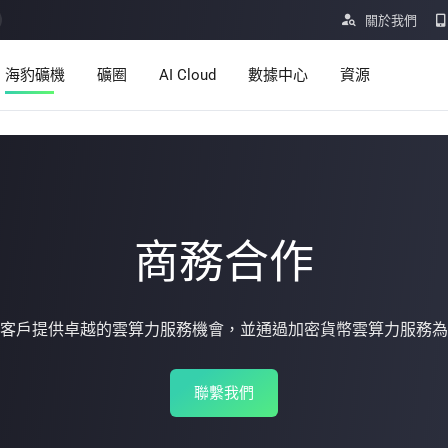

關於我們
海豹礦機
礦圈
AI Cloud
數據中心
資源
服務
公告
定價
學習
資源
洞察
商務合作
挖礦計算器
ro
Minerbase A40-欧版
Minerbase A40-美版
客戶提供卓越的雲算力服務機會，並通過加密貨幣雲算力服務為
幫助中心
336 PCS
≈12*2.4*2.9M
336 PCS
≈12*2.4*2.9
|
|
$26999.00
$34999.00
應用程式

聯繫我們
立即購買
立即購買
漏洞獎勵計劃