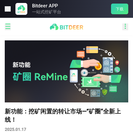
Bitdeer APP

下载
一站式挖矿平台


新功能：挖矿闲置的转让市场—“矿圈”全新上
线！
2025.01.17