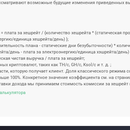
 рассматривают возможные будущие изменения приведенных в
 = плата за хешрейт / {количество хешрейта * (статическая п
ергию/единица хешрейта/день) };
лительность плана - статические дни безубыточности) * колич
йта/день - плата за электроэнергию/единица хэшрейта/день)
еская чистая выручка / плата за хешрейт;
ых криптовалют, таких как TH/с, GH/с, Ksol/с и т. д. ;
асти, которую получает клиент. Доля классического режима с
ьше 100%. Конкретное значение коэффициента см. на страниц
ставки дохода мы принимаем стоимость комиссии за хешрейт
алькулятора