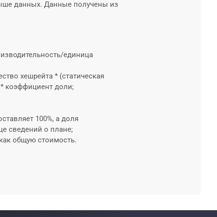
ыше данных. Данные получены из
роизводительность/единица
ество хешрейта * (статическая
 * коэффициент доли;
оставляет 100%, а доля
е сведений о плане;
 как общую стоимость.