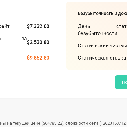
Безубыточность и дох
рейт
$7,332.00
День статич
безубыточности
та за
$2,530.80
Статический чисты
$9,862.80
Статическая ставка
По
на текущей цене ($64785.22), сложности сети (1262315071218