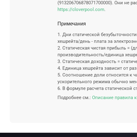
(913206706878071700000). Они не
https://cloverpool.com
.
Примечания
1. Дни статической безубыточности
хешрейта/день - плата за электроэн
2. Статическая чистая прибыль = (д
производительность/единица хешре
3. Статическая доходность = статич
4. Единица хешрейта зависит от разн
5. Соотношение доли относится к ч
ускорительного режима обычно мен
6. В формуле расчета статической 
Подробнее см.:
Описание правила к