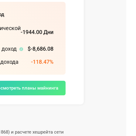
од
еской
-1944.00 Дни
й доход
$-8,686.08
 дохода
-118.47%
смотреть планы майнинга
68) и расчете хешрейта сети