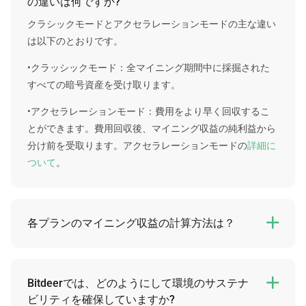
の違いは何ですか?
クラシックモードとアクセラレーションモードの主な違い
は以下のとおりです。
•クラッシックモード：全マイニング期間中に採掘された
すべての暗号資産を受け取ります。
•アクセラレーションモード：費用をより早く回収するこ
とができます。費用回収後、マイニング収益の純利益から
分け前を受取ります。アクセラレーションモードの
詳細に
ついて
。
各プランのマイニング収益の計算方法は？

残念ながら、各プランの個別の将来の収益を保証すること
はできません。ただし、固定された数値をベースとした計
算方法で予想収益を判断することは可能です。
Bitdeerでは、どのようにして環境のサステナ

ビリティを確保していますか?