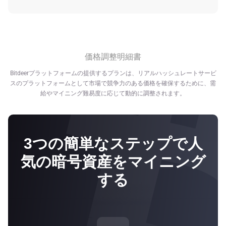
この計算方法でプランのマイニング収益とデータを見積も
Bitdeerグループは、温室効果ガス排出量ゼロのエネルギー
る場合には、将来の暗号資産の価格、ネットワークの難易
源への移行において、マイニング業界をリードしていま
度、ブロック報酬を固定し、変わらないことを前提として
す。気候変動との闘いに積極的に取り組むことで、さらに
います。
お手頃な料金でのマイニングをお客様に提供しておりま
価格調整明細書
Bitdeerは将来の収益について、いかなる約束もするもので
す。Bitdeerでは、企業運営全般へのサステナビリティの統
はありません。ここに記載されている将来の収益に関する
Bitdeerプラットフォームの提供するプランは、リアルハッシュレートサービ
合化の取り組みの一環として、以下のような成果を挙げて
数値は、推定値であり、仮定です。実際の収入はBitdeerの
スのプラットフォームとして市場で競争力のある価格を確保するために、需
います：
給やマイニング難易度に応じて動的に調整されます。
管理が及ばない多くの要因から影響を受けます。
•ノルウェーにある2ヶ所のマイニング施設は、100%温室
効果ガス排出量ゼロのカーボンフリーであり、水力発電エ
ネルギーに依存しています*。
3つの簡単なステップで人
•米国にあるマイニング施設の1つは、100%カーボンフリ
気の暗号資産をマイニング
ーで、水力発電によるエネルギーで稼働しています*。
する
•米国のその他2ヶ所のマイニング施設では、それぞれ電力
源の38% と62%を風力、太陽光、原子力、水力発電を混ぜ
合わせた再生可能エネルギーに依存しており、その割合は
増加しつつあります。*