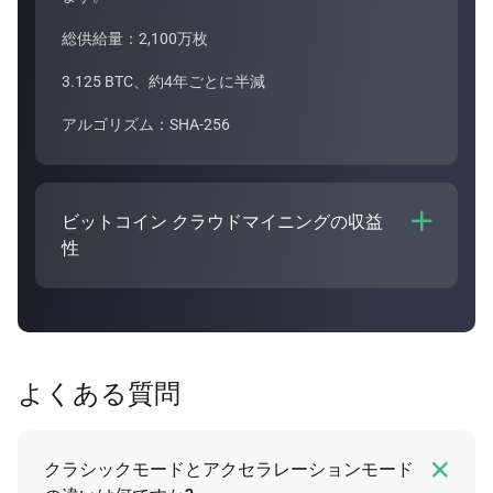
総供給量：2,100万枚
3.125 BTC、約4年ごとに半減
アルゴリズム：SHA-256
ビットコイン クラウドマイニングの収益

性
ビットコイン クラウドマイニングの収益性は、
プラ
ンの期間やハッシュパワーの購入代金などのさまざま
な要因によって異なります。Bitdeerのクラウドマイ
ニング
計算機
では、ビットコイン クラウドマイニン
よくある質問
グ プランの収益を見積もることが可能です。

クラシックモードとアクセラレーションモード