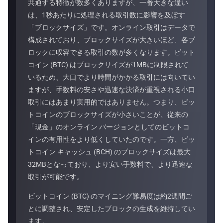
共通する特徴が数多くありますが、一番大きな違い
は、1秒あたりに処理される取引数に影響を及ぼす
「ブロックサイズ」です。オンライン取引はデータで
構成されており、ブロックサイズが大きいほど、各ブ
ロックに収容できる取引の数が多くなります。ビット
コイン (BTC) はブロックサイズが1MBに制限されて
いるため、大口でより時間がかかる取引には向いてい
ますが、手数料の安さや迅速な決済が重視される小口
取引にはあまり実用的ではありません。つまり、ビッ
トコインのブロックサイズが小さいことが、従来の
「現金」のオンライン バージョンとしてのビットコ
インの有用性をより低くしていたのです。一方、ビッ
トコイン キャッシュ (BCH) のブロックサイズは最大
32MBとなっており、より安い手数料で、より迅速な
取引が可能です。
ビットコイン (BTC) のマイニング難易度は約2週間ご
とに調整され、安定したブロックの生成を維持してい
ます。